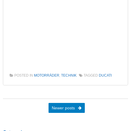
POSTED IN
MOTORRÄDER
,
TECHNIK
TAGGED
DUCATI
Post navigation
Newer posts