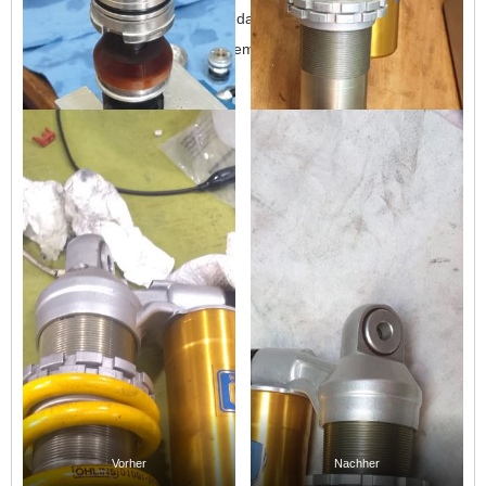
Anderthalb Stunden später lag das Federbein mit frischem
Service wieder frankiert in seinem Karton, fertig für die
Rückreise zu mir!
Vorher
Nachher