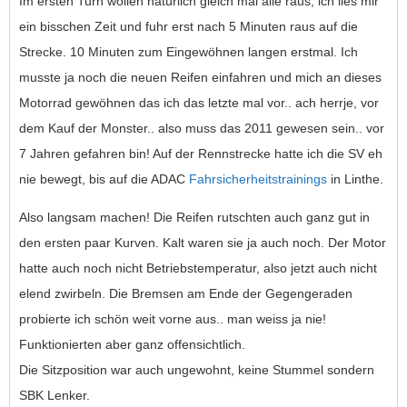
Im ersten Turn wollen natürlich gleich mal alle raus, ich lies mir
ein bisschen Zeit und fuhr erst nach 5 Minuten raus auf die
Strecke. 10 Minuten zum Eingewöhnen langen erstmal. Ich
musste ja noch die neuen Reifen einfahren und mich an dieses
Motorrad gewöhnen das ich das letzte mal vor.. ach herrje, vor
dem Kauf der Monster.. also muss das 2011 gewesen sein.. vor
7 Jahren gefahren bin! Auf der Rennstrecke hatte ich die SV eh
nie bewegt, bis auf die ADAC
Fahrsicherheitstrainings
in Linthe.
Also langsam machen! Die Reifen rutschten auch ganz gut in
den ersten paar Kurven. Kalt waren sie ja auch noch. Der Motor
hatte auch noch nicht Betriebstemperatur, also jetzt auch nicht
elend zwirbeln. Die Bremsen am Ende der Gegengeraden
probierte ich schön weit vorne aus.. man weiss ja nie!
Funktionierten aber ganz offensichtlich.
Die Sitzposition war auch ungewohnt, keine Stummel sondern
SBK Lenker.