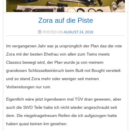
Zora auf die Piste
POSTED ON
AUGUST 24, 2018
Im vergangenen Jahr war ja ursprünglich der Plan das die rote
Zora mit der besten Ehefrau von allen zum Twins meets
Leider hatte ich kein frischeres 5W Öl da, also musste das alte
Classics bewegt wird, der Plan wurde ja von meinem
wieder in den Holm. Alt ist ja auch relativ, eingefüllt wurde es im
grandiosen Schlüsselbeinbruch beim Built not Bought vereitelt
Januar 2017 und die Zora wurde seit dem quasi nicht bewegt!
und so stand Zora mehr oder weniger seit meinen
Trotzdem erschreckend wie Gabelöl das quasi nicht bewegt
Vorbereitungen nur rum.
wurde so derartige Verschmutzung aufweisen kann! Der andere
Eigentlich wäre jetzt irgendwann mal TÜV dran gewesen, aber
Holm sifft noch nicht, da hatte ich keine Meinung zu, den auch
auch die StVO Teile habe ich nicht wieder angeschraubt seit
noch zu machen. Vielleicht im Winter dann.
dem. Die niegelnagelneuen Reifen die ich aufgezogen hatte
Nun sifft nix mehr, der statische und dynamische Federweg an
haben quasi keinen km gesehen.
der Gabel passt und sie ist Bereit für ein paar Runden auf dem