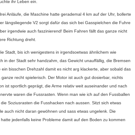
chte ihr Leben ein.
ei Anläufe, die Maschine hatte gerademal 4 km auf der Uhr, bollerte
Der längsliegende V2 sorgt dafür das sich bei Gasspielchen die Fuhre
ber irgendwie auch faszinierend! Beim Fahren fällt das ganze nicht
dere Richtung dreht.
ie Stadt, bis ich wenigestens in irgendsoetwas ähnlichem wie
ch in der Stadt sehr handzahm, das Gewicht unauffällig, die Bremsen
 ein bisschen Drehzahl damit es nicht arg klackerte, aber sobald das
anze recht spielerisch. Der Motor ist auch gut dosierbar, nichts
ion ist sportlich geprägt, die Arme relativ weit auseinander und nach
s nervte waren die Fussrasten. Wenn man wie ich auf den Fussballen
r die Soziusrasten die Fusshacken nach aussen. Sitzt sich etwas
lle auch nicht daran gewöhnen und sass etwas ungelenk. Die
ch hatte jedenfalls keine Probleme damit auf den Boden zu kommen