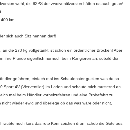
lversion wohl, die 92PS der zweiventilversion hätten es auch getan!
i
. 400 km
der sich auch Sitz nennen darf!
 an die 270 kg vollgetankt ist schon ein ordentlicher Brocken! Aber
 ihre Pfunde eigentlich nurnoch beim Rangieren an, sobald die
ändler gefahren, einfach mal ins Schaufenster gucken was da so
00 Sport 4V (Vierventiler) im Laden und schaute mich musternd an.
gleich mal beim Händler vorbeizufahren und eine Probefahrt zu
h nicht wieder ewig und überlege ob das was wäre oder nicht,
chraubte noch kurz das rote Kennzeichen dran, schob die Gute aus