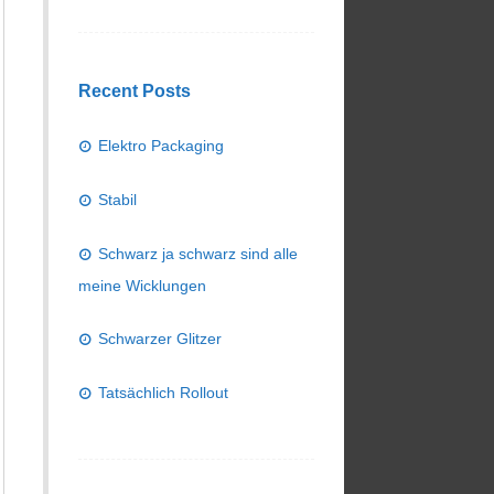
Recent Posts
Elektro Packaging
Stabil
Schwarz ja schwarz sind alle
meine Wicklungen
Schwarzer Glitzer
Tatsächlich Rollout