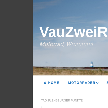
VauZweiR
Motorrad, Wrummm!
HOME
MOTORRÄDER
TAG:
FLENSBURGER PUNKTE