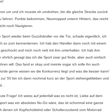
ns!
hon um und ich musste eh umdrehen, bin die gleiche Strecke zurück
zu fahren. Punkte bekommen, Neumopped unterm Hintern, das reicht
icht noch Navigieren.
e Sport wieder beim Guzzihändler vor die Tür, schade eigentlich, ich
fach so zum kennenlernen. Ich hab den Händler dann noch mit einem
” geschockt und mich noch nett mit ihm unterhalten. Ich hab ihm
ehrlich gesagt das ich die Sport zwar gut finde, aber auch einfach
ren will. Das fand er okay und meinte sogar ich solle ihn auch
 würde gerne wissen wo die Konkurrenz liegt und was die besser kann!
zur SV bin ich dann nochmal kurz an der Sport stehengeblieben und
rad…
ute Frage! Ich weiss auf jedenfall was es nicht ist, Liebe auf dem
r Sport was ein absolutes No-Go wäre, das ist schonmal eine ganze
h denen ich Kopfschüttelnd oder Schulterzuckend vom Motorrad