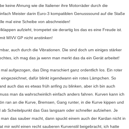
abe keine Ahnung wie die Italiener ihre Motorräder durch die
infach Meister darin Euro-3 kompatiblen Genusssound auf die Staße
lle mal eine Scheibe von abschneiden!
appen aufzieht, trompetet sie derartig los das es eine Freude ist.
mit MIVV GP nicht anstinken!
mbar, auch durch die Vibrationen. Die sind doch um einiges stärker
chlechtes, ich mag das ja wenn man merkt das da ein Gerät arbeitet!
 mal aufgezogen, das Ding marschiert ganz ordentlich los. Ein roter
 eingezeichnet, dafür blinkt irgendwann ein rotes Lämpchen. So
h fand auch das es etwas früh anfing zu blinken, aber ich bin auch
muss man da wahrscheinlich einfach anders fahren. Kurven kann ich
ön ran an die Kurve, Bremsen, Gang runter, in die Kurve kippen und
 ab Scheitelpunkt das Gas langsam oder schneller aufziehen. Je
man das sauber macht, dann spuckt einem auch der Kardan nicht in
at mir wohl einen recht sauberen Kurvenstil beigebracht, ich hatte