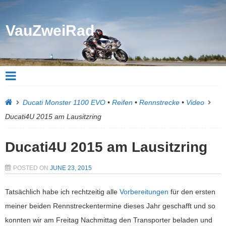
VauZweiRad
Ducati Monster 1100 EVO
•
Reifen
•
Rennstrecke
•
Video
Ducati4U 2015 am Lausitzring
Ducati4U 2015 am Lausitzring
POSTED ON
JUNE 23, 2015
Tatsächlich habe ich rechtzeitig alle
Vorbereitungen
für den ersten
meiner beiden Rennstreckentermine dieses Jahr geschafft und so
konnten wir am Freitag Nachmittag den Transporter beladen und