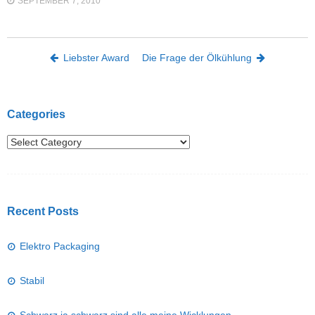
SEPTEMBER 7, 2010
Post navigation
Liebster Award
Die Frage der Ölkühlung
Categories
Recent Posts
Elektro Packaging
Stabil