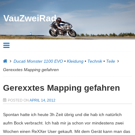
VauZweiRad
Ducati Monster 1100 EVO
•
Kleidung
•
Technik
•
Teile
Gerexxtes Mapping gefahren
Gerexxtes Mapping gefahren
POSTED ON
APRIL 14, 2012
Spontan hatte ich heute 3h Zeit übrig und die hab ich natürlich
aufm Bock verbracht. Ich hab mir ja schon vor mindestens zwei
Wochen einen ReXXer User gekauft. Mit dem Gerät kann man das