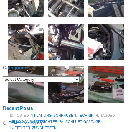
Post navigation
Categories
Recent Posts
POSTED IN
PLANUNG
,
SCHRAUBEN
,
TECHNIK
TAGGED
AIRBOX
,
ANSAUGTRICHTER
,
FALSCHLUFT
,
GASZÜGE
,
Elektro Packaging
LUFTFILTER
,
ZÜNDKERZEN