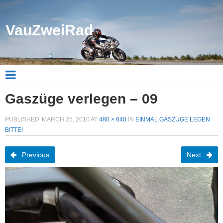
VauZweiRad
Gaszüge verlegen – 09
PUBLISHED
MARCH 25, 2010
AT
480 × 640
IN
EINMAL GASZÜGE LEGEN
BITTE!
Previous
Next