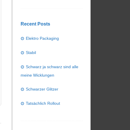
Recent Posts
Elektro Packaging
Stabil
Schwarz ja schwarz sind alle
meine Wicklungen
Schwarzer Glitzer
Tatsächlich Rollout