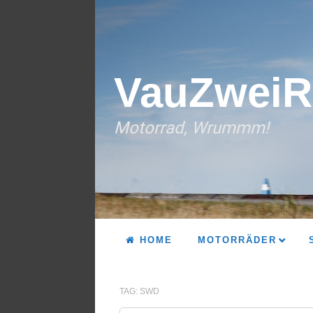
VauZweiR
Motorrad, Wrummm!
HOME
MOTORRÄDER
TAG:
SWD