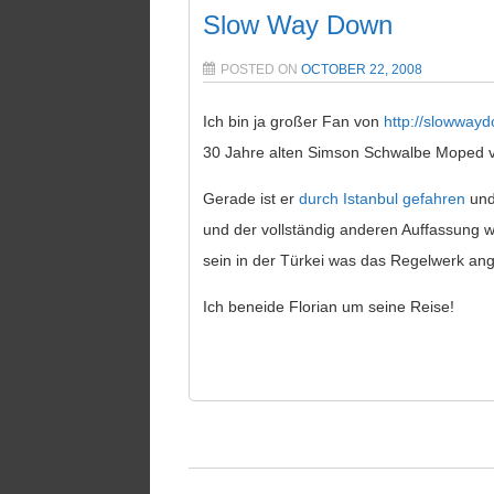
Slow Way Down
POSTED ON
OCTOBER 22, 2008
Ich bin ja großer Fan von
http://slowway
30 Jahre alten Simson Schwalbe Moped 
Gerade ist er
durch Istanbul gefahren
und
und der vollständig anderen Auffassung w
sein in der Türkei was das Regelwerk ang
Ich beneide Florian um seine Reise!