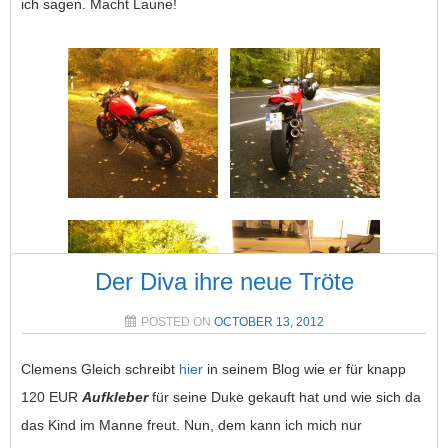
ich sagen. Macht Laune!
Der Diva ihre neue Tröte
POSTED ON
OCTOBER 13, 2012
Clemens Gleich schreibt
hier
in seinem Blog wie er für knapp
120 EUR
Aufkleber
für seine Duke gekauft hat und wie sich da
POSTED IN
TEILE
,
TOUR
TAGGED
DUCABERTI
,
HERBST
,
das Kind im Manne freut. Nun, dem kann ich mich nur
SPARK
2 COMMENTS