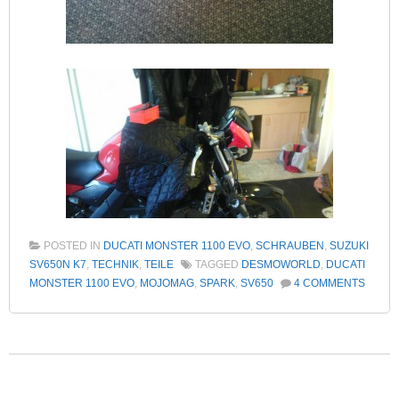
POSTED IN
DUCATI MONSTER 1100 EVO
,
SCHRAUBEN
,
SUZUKI
SV650N K7
,
TECHNIK
,
TEILE
TAGGED
DESMOWORLD
,
DUCATI
MONSTER 1100 EVO
,
MOJOMAG
,
SPARK
,
SV650
4 COMMENTS
Post navigation