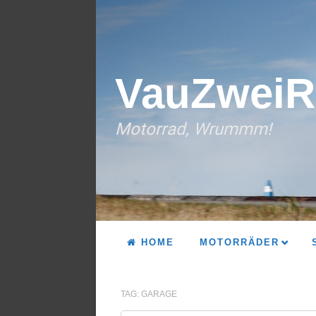
VauZweiR
Motorrad, Wrummm!
HOME
MOTORRÄDER
TAG:
GARAGE