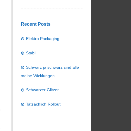
Recent Posts
Elektro Packaging
Stabil
Schwarz ja schwarz sind alle
meine Wicklungen
Schwarzer Glitzer
Tatsächlich Rollout