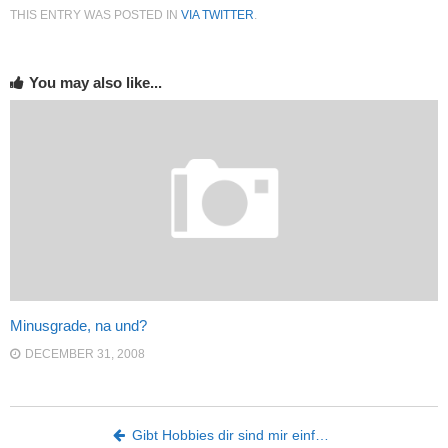
THIS ENTRY WAS POSTED IN
VIA TWITTER
.
You may also like...
Minusgrade, na und?
DECEMBER 31, 2008
Post navigation
Gibt Hobbies dir sind mir einf…