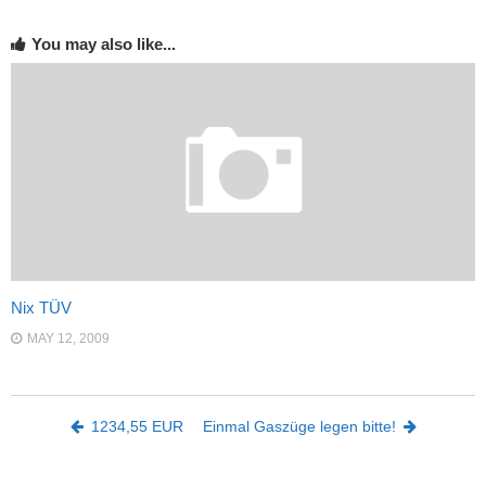
You may also like...
Nix TÜV
MAY 12, 2009
Post navigation
1234,55 EUR
Einmal Gaszüge legen bitte!