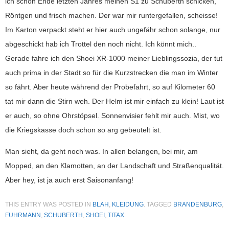
ich schon Ende letzten Jahres meinen S1 zu Schuberth schicken,
Röntgen und frisch machen. Der war mir runtergefallen, scheisse!
Im Karton verpackt steht er hier auch ungefähr schon solange, nur
abgeschickt hab ich Trottel den noch nicht. Ich könnt mich..
Gerade fahre ich den Shoei XR-1000 meiner Lieblingssozia, der tut
auch prima in der Stadt so für die Kurzstrecken die man im Winter
so fährt. Aber heute während der Probefahrt, so auf Kilometer 60
tat mir dann die Stirn weh. Der Helm ist mir einfach zu klein! Laut ist
er auch, so ohne Ohrstöpsel. Sonnenvisier fehlt mir auch. Mist, wo
die Kriegskasse doch schon so arg gebeutelt ist.
Man sieht, da geht noch was. In allen belangen, bei mir, am
Mopped, an den Klamotten, an der Landschaft und Straßenqualität.
Aber hey, ist ja auch erst Saisonanfang!
THIS ENTRY WAS POSTED IN
BLAH
,
KLEIDUNG
. TAGGED
BRANDENBURG
,
FUHRMANN
,
SCHUBERTH
,
SHOEI
,
TITAX
.