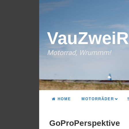
VauZweiR
Motorrad, Wrummm!
HOME
MOTORRÄDER
GoProPerspektive