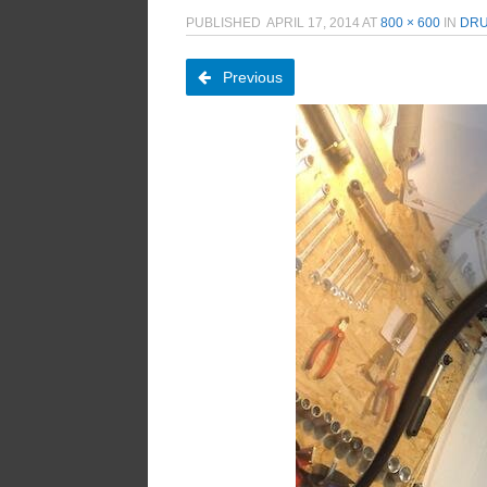
PUBLISHED
APRIL 17, 2014
AT
800 × 600
IN
DRU
Previous